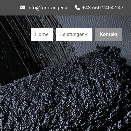
info@farbranger.at
|
+43 660 2404 247


Home
Leistungen
Kontakt